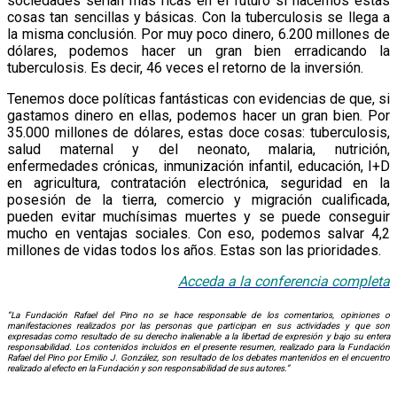
sociedades serían más ricas en el futuro si hacemos estas
cosas tan sencillas y básicas. Con la tuberculosis se llega a
la misma conclusión. Por muy poco dinero, 6.200 millones de
dólares, podemos hacer un gran bien erradicando la
tuberculosis. Es decir, 46 veces el retorno de la inversión.
Tenemos doce políticas fantásticas con evidencias de que, si
gastamos dinero en ellas, podemos hacer un gran bien. Por
35.000 millones de dólares, estas doce cosas: tuberculosis,
salud maternal y del neonato, malaria, nutrición,
enfermedades crónicas, inmunización infantil, educación, I+D
en agricultura, contratación electrónica, seguridad en la
posesión de la tierra, comercio y migración cualificada,
pueden evitar muchísimas muertes y se puede conseguir
mucho en ventajas sociales. Con eso, podemos salvar 4,2
millones de vidas todos los años. Estas son las prioridades.
Acceda a la
conf
e
rencia
completa
“La Fundación Rafael del Pino no se hace responsable de los comentarios, opiniones o
manifestaciones realizados por las personas que participan en sus actividades y que son
expresadas como resultado de su derecho inalienable a la libertad de expresión y bajo su entera
responsabilidad. Los contenidos incluidos en el presente resumen, realizado para la Fundación
Rafael del Pino por Emilio J. González, son resultado de los debates mantenidos en el encuentro
realizado al efecto en la Fundación y son responsabilidad de sus autores.”