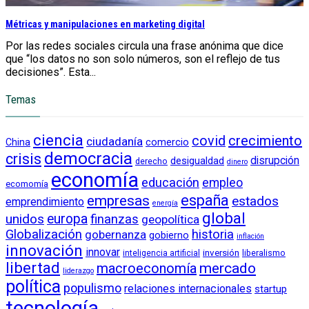
Métricas y manipulaciones en marketing digital
Por las redes sociales circula una frase anónima que dice
que “los datos no son solo números, son el reflejo de tus
decisiones”. Esta...
Temas
ciencia
crecimiento
covid
ciudadanía
China
comercio
democracia
crisis
disrupción
desigualdad
derecho
dinero
economía
educación
empleo
ecomomía
empresas
españa
estados
emprendimiento
energía
global
unidos
europa
finanzas
geopolítica
Globalización
historia
gobernanza
gobierno
inflación
innovación
innovar
inversión
liberalismo
inteligencia artificial
libertad
macroeconomía
mercado
liderazgo
política
populismo
relaciones internacionales
startup
tecnología