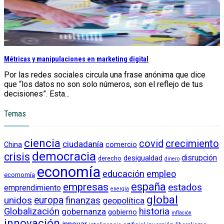
Métricas y manipulaciones en marketing digital
Por las redes sociales circula una frase anónima que dice
que “los datos no son solo números, son el reflejo de tus
decisiones”. Esta...
Temas
ciencia
crecimiento
covid
ciudadanía
China
comercio
democracia
crisis
disrupción
desigualdad
derecho
dinero
economía
educación
empleo
ecomomía
empresas
españa
estados
emprendimiento
energía
global
unidos
europa
finanzas
geopolítica
Globalización
historia
gobernanza
gobierno
inflación
innovación