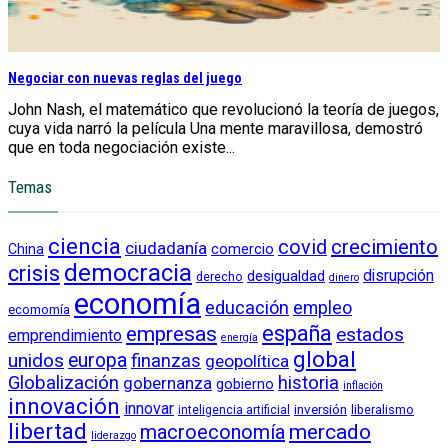
Negociar con nuevas reglas del juego
John Nash, el matemático que revolucionó la teoría de juegos,
cuya vida narró la película Una mente maravillosa, demostró
que en toda negociación existe...
Temas
ciencia
crecimiento
covid
ciudadanía
China
comercio
democracia
crisis
disrupción
desigualdad
derecho
dinero
economía
educación
empleo
ecomomía
empresas
españa
estados
emprendimiento
energía
global
unidos
europa
finanzas
geopolítica
Globalización
historia
gobernanza
gobierno
inflación
innovación
innovar
inversión
liberalismo
inteligencia artificial
libertad
macroeconomía
mercado
liderazgo