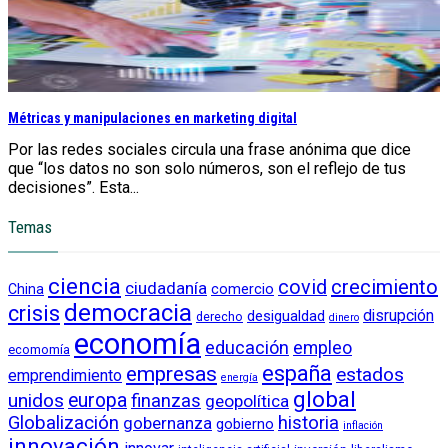
Métricas y manipulaciones en marketing digital
Por las redes sociales circula una frase anónima que dice
que “los datos no son solo números, son el reflejo de tus
decisiones”. Esta...
Temas
ciencia
crecimiento
covid
ciudadanía
China
comercio
democracia
crisis
disrupción
desigualdad
derecho
dinero
economía
educación
empleo
ecomomía
empresas
españa
estados
emprendimiento
energía
global
unidos
europa
finanzas
geopolítica
Globalización
historia
gobernanza
gobierno
inflación
innovación