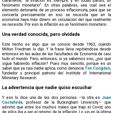
claramente, “la inflación es siempre, y en todas partes, un
fenómeno monetario”. En otras palabras, sea cual sea el
elemento detonante de un proceso inflacionista, para que se
convierta precisamente en eso se necesita que en la
economía haya más dinero en circulación del que realmente
se necesita. Por eso la inflación es un fenómeno monetario.
Una verdad conocida, pero olvidada
Este hecho es algo que se conoce desde 1963, cuando
Milton Friedman lo dijo. Y la frase lleva repitiéndose desde
entonces en las aulas de las facultades de Economía de casi
todo el mundo. Pero, entonces, si ya sabemos eso, ¿por qué
sigue habiendo inflación? Pues muy sencillo, porque es un
saber que ya casi nadie aplica, como denuncia
Tim Congdon
,
fundador y principal patrono del Institute of International
Monetary Research.
La advertencia que nadie quiso escuchar
Y eso lo dice una de las dos personas —la otra es
Juan
Castañeda
, profesor de la Buckingham University— que
advirtió que entre los muchos males que trajo el Covid, uno
de ellos iba a ser el retorno de la inflación. Lo vio en la última