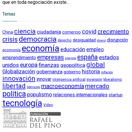
que en toda negociación existe...
Temas
ciencia
crecimiento
covid
ciudadanía
China
comercio
democracia
crisis
disrupción
desigualdad
derecho
dinero
economía
educación
empleo
ecomomía
empresas
españa
estados
emprendimiento
energía
global
unidos
europa
finanzas
geopolítica
Globalización
historia
gobernanza
gobierno
inflación
innovación
innovar
inversión
liberalismo
inteligencia artificial
libertad
macroeconomía
mercado
liderazgo
política
populismo
relaciones internacionales
startup
tecnología
Video