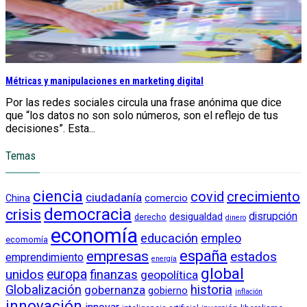
Métricas y manipulaciones en marketing digital
Por las redes sociales circula una frase anónima que dice
que “los datos no son solo números, son el reflejo de tus
decisiones”. Esta...
Temas
ciencia
crecimiento
covid
ciudadanía
China
comercio
democracia
crisis
disrupción
desigualdad
derecho
dinero
economía
educación
empleo
ecomomía
empresas
españa
estados
emprendimiento
energía
global
unidos
europa
finanzas
geopolítica
Globalización
historia
gobernanza
gobierno
inflación
innovación