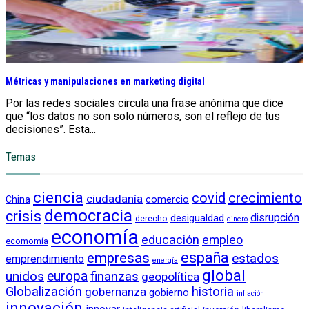
Métricas y manipulaciones en marketing digital
Por las redes sociales circula una frase anónima que dice
que “los datos no son solo números, son el reflejo de tus
decisiones”. Esta...
Temas
ciencia
crecimiento
covid
ciudadanía
China
comercio
democracia
crisis
disrupción
desigualdad
derecho
dinero
economía
educación
empleo
ecomomía
empresas
españa
estados
emprendimiento
energía
global
unidos
europa
finanzas
geopolítica
Globalización
historia
gobernanza
gobierno
inflación
innovación