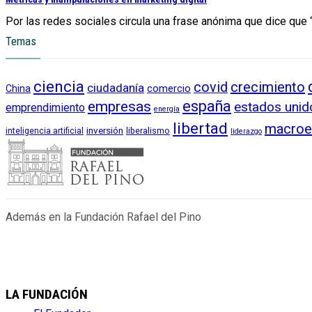
Por las redes sociales circula una frase anónima que dice que “
Temas
ciencia
crecimiento
covid
ciudadanía
China
comercio
empresas
españa
estados unid
emprendimiento
energía
libertad
macroe
inversión
liberalismo
inteligencia artificial
liderazgo
Además en la Fundación Rafael del Pino
LA FUNDACIÓN