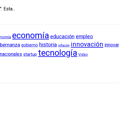
 Esta...
economía
educación
empleo
momía
innovación
historia
bernanza
innovar
gobierno
inflación
tecnología
rnacionales
startup
Video