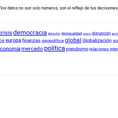
los datos no son solo números, son el reflejo de tus decisiones”.
democracia
crisis
disrupción
desigualdad
derecho
eco
dinero
global
os
europa
finanzas
Globalización
geopolítica
go
política
conomía
mercado
populismo
relaciones inte