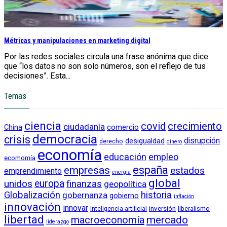
Métricas y manipulaciones en marketing digital
Por las redes sociales circula una frase anónima que dice
que “los datos no son solo números, son el reflejo de tus
decisiones”. Esta...
Temas
ciencia
crecimiento
covid
ciudadanía
China
comercio
democracia
crisis
disrupción
desigualdad
derecho
dinero
economía
educación
empleo
ecomomía
empresas
españa
estados
emprendimiento
energía
global
unidos
europa
finanzas
geopolítica
Globalización
historia
gobernanza
gobierno
inflación
innovación
innovar
inversión
liberalismo
inteligencia artificial
libertad
macroeconomía
mercado
liderazgo