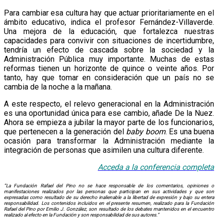
Para cambiar esa cultura hay que actuar prioritariamente en el
ámbito educativo, indica el profesor Fernández-Villaverde.
Una mejora de la educación, que fortalezca nuestras
capacidades para convivir con situaciones de incertidumbre,
tendría un efecto de cascada sobre la sociedad y la
Administración Pública muy importante. Muchas de estas
reformas tienen un horizonte de quince o veinte años. Por
tanto, hay que tomar en consideración que un país no se
cambia de la noche a la mañana.
A este respecto, el relevo generacional en la Administración
es una oportunidad única para ese cambio, añade De la Nuez.
Ahora se empieza a jubilar la mayor parte de los funcionarios,
que pertenecen a la generación del
baby boom
. Es una buena
ocasión para transformar la Administración mediante la
integración de personas que asimilen una cultura diferente.
Acceda a la conf
e
rencia
completa
“La Fundación Rafael del Pino no se hace responsable de los comentarios, opiniones o
manifestaciones realizados por las personas que participan en sus actividades y que son
expresadas como resultado de su derecho inalienable a la libertad de expresión y bajo su entera
responsabilidad. Los contenidos incluidos en el presente resumen, realizado para la Fundación
Rafael del Pino por Emilio J. González, son resultado de los debates mantenidos en el encuentro
realizado al efecto en la Fundación y son responsabilidad de sus autores.”