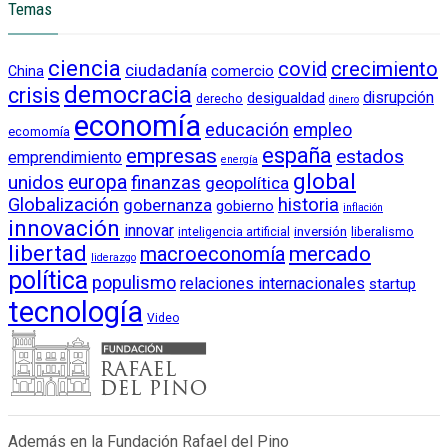
Temas
ciencia
crecimiento
covid
ciudadanía
China
comercio
democracia
crisis
disrupción
desigualdad
derecho
dinero
economía
educación
empleo
ecomomía
empresas
españa
estados
emprendimiento
energía
global
unidos
europa
finanzas
geopolítica
Globalización
historia
gobernanza
gobierno
inflación
innovación
innovar
inversión
liberalismo
inteligencia artificial
libertad
macroeconomía
mercado
liderazgo
política
populismo
relaciones internacionales
startup
tecnología
Video
Además en la Fundación Rafael del Pino