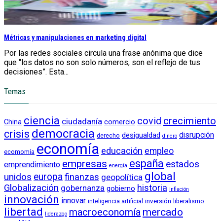
Métricas y manipulaciones en marketing digital
Por las redes sociales circula una frase anónima que dice
que “los datos no son solo números, son el reflejo de tus
decisiones”. Esta...
Temas
ciencia
crecimiento
covid
ciudadanía
China
comercio
democracia
crisis
disrupción
desigualdad
derecho
dinero
economía
educación
empleo
ecomomía
empresas
españa
estados
emprendimiento
energía
global
unidos
europa
finanzas
geopolítica
Globalización
historia
gobernanza
gobierno
inflación
innovación
innovar
inversión
liberalismo
inteligencia artificial
libertad
macroeconomía
mercado
liderazgo