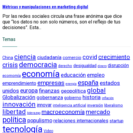
Métricas y manipulaciones en marketing digital
Por las redes sociales circula una frase anónima que dice
que “los datos no son solo números, son el reflejo de tus
decisiones”. Esta...
Temas
ciencia
crecimiento
covid
ciudadanía
China
comercio
democracia
crisis
disrupción
desigualdad
derecho
dinero
economía
educación
empleo
ecomomía
empresas
españa
estados
emprendimiento
energía
global
unidos
europa
finanzas
geopolítica
Globalización
historia
gobernanza
gobierno
inflación
innovación
innovar
inversión
liberalismo
inteligencia artificial
libertad
macroeconomía
mercado
liderazgo
política
populismo
relaciones internacionales
startup
tecnología
Video