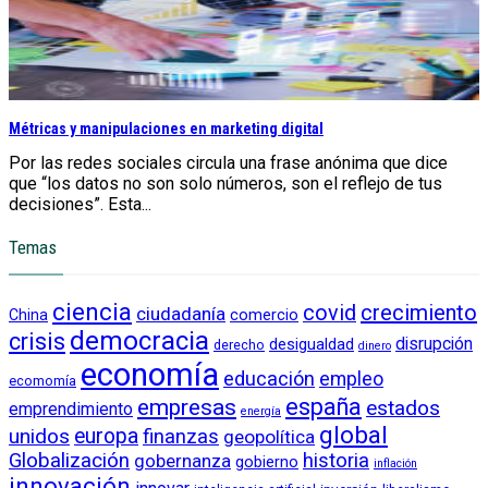
Métricas y manipulaciones en marketing digital
Por las redes sociales circula una frase anónima que dice
que “los datos no son solo números, son el reflejo de tus
decisiones”. Esta...
Temas
ciencia
crecimiento
covid
ciudadanía
China
comercio
democracia
crisis
disrupción
desigualdad
derecho
dinero
economía
educación
empleo
ecomomía
empresas
españa
estados
emprendimiento
energía
global
unidos
europa
finanzas
geopolítica
Globalización
historia
gobernanza
gobierno
inflación
innovación