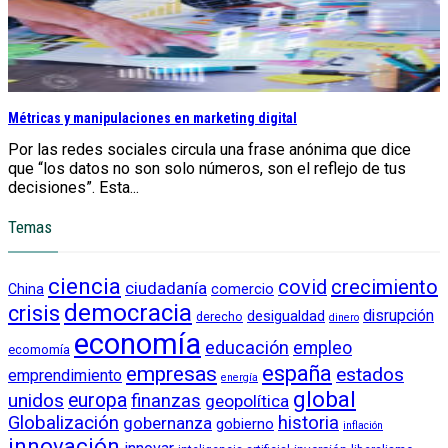
Métricas y manipulaciones en marketing digital
Por las redes sociales circula una frase anónima que dice
que “los datos no son solo números, son el reflejo de tus
decisiones”. Esta...
Temas
ciencia
crecimiento
covid
ciudadanía
China
comercio
democracia
crisis
disrupción
desigualdad
derecho
dinero
economía
educación
empleo
ecomomía
empresas
españa
estados
emprendimiento
energía
global
unidos
europa
finanzas
geopolítica
Globalización
historia
gobernanza
gobierno
inflación
innovación