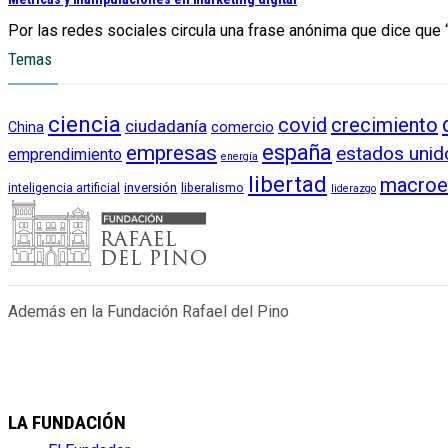
Por las redes sociales circula una frase anónima que dice que “
Temas
ciencia
crecimiento
covid
ciudadanía
China
comercio
empresas
españa
estados unid
emprendimiento
energía
libertad
macroe
inversión
liberalismo
inteligencia artificial
liderazgo
Además en la Fundación Rafael del Pino
LA FUNDACIÓN