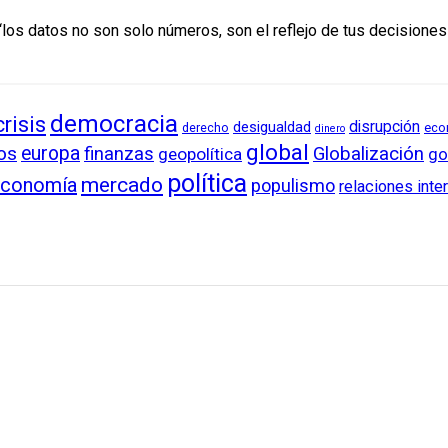
los datos no son solo números, son el reflejo de tus decisiones”.
democracia
crisis
disrupción
desigualdad
derecho
eco
dinero
global
os
europa
finanzas
Globalización
geopolítica
go
política
conomía
mercado
populismo
relaciones inte