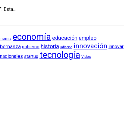
 Esta...
economía
educación
empleo
momía
innovación
historia
bernanza
innovar
gobierno
inflación
tecnología
rnacionales
startup
Video