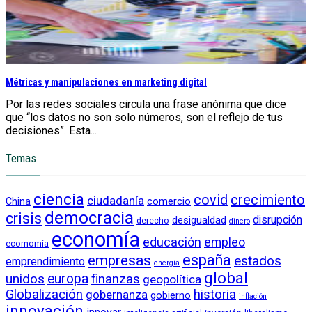
Métricas y manipulaciones en marketing digital
Por las redes sociales circula una frase anónima que dice
que “los datos no son solo números, son el reflejo de tus
decisiones”. Esta...
Temas
ciencia
crecimiento
covid
ciudadanía
China
comercio
democracia
crisis
disrupción
desigualdad
derecho
dinero
economía
educación
empleo
ecomomía
empresas
españa
estados
emprendimiento
energía
global
unidos
europa
finanzas
geopolítica
Globalización
historia
gobernanza
gobierno
inflación
innovación