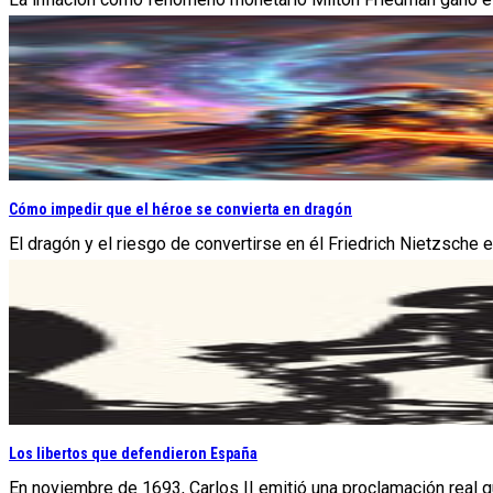
Cómo impedir que el héroe se convierta en dragón
El dragón y el riesgo de convertirse en él Friedrich Nietzsche 
Los libertos que defendieron España
En noviembre de 1693, Carlos II emitió una proclamación real que