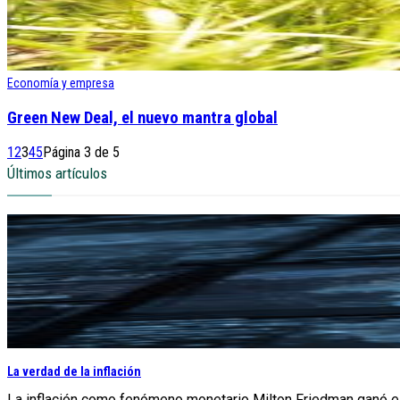
Economía y empresa
Green New Deal, el nuevo mantra global
1
2
3
4
5
Página 3 de 5
Últimos artículos
La verdad de la inflación
La inflación como fenómeno monetario Milton Friedman ganó el 