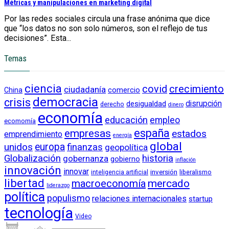
Métricas y manipulaciones en marketing digital
Por las redes sociales circula una frase anónima que dice
que “los datos no son solo números, son el reflejo de tus
decisiones”. Esta...
Temas
ciencia
crecimiento
covid
ciudadanía
China
comercio
democracia
crisis
disrupción
desigualdad
derecho
dinero
economía
educación
empleo
ecomomía
empresas
españa
estados
emprendimiento
energía
global
unidos
europa
finanzas
geopolítica
Globalización
historia
gobernanza
gobierno
inflación
innovación
innovar
inversión
liberalismo
inteligencia artificial
libertad
macroeconomía
mercado
liderazgo
política
populismo
relaciones internacionales
startup
tecnología
Video