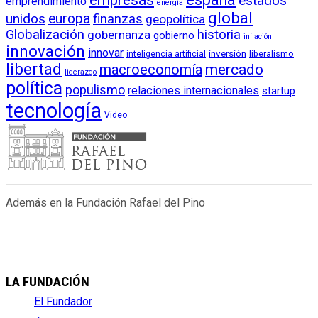
estados
emprendimiento
energía
global
unidos
europa
finanzas
geopolítica
Globalización
historia
gobernanza
gobierno
inflación
innovación
innovar
inversión
liberalismo
inteligencia artificial
libertad
macroeconomía
mercado
liderazgo
política
populismo
relaciones internacionales
startup
tecnología
Video
Además en la Fundación Rafael del Pino
LA FUNDACIÓN
El Fundador