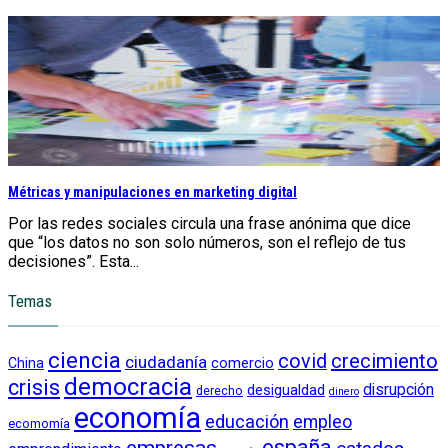
Métricas y manipulaciones en marketing digital
Por las redes sociales circula una frase anónima que dice
que “los datos no son solo números, son el reflejo de tus
decisiones”. Esta...
Temas
ciencia
crecimiento
covid
ciudadanía
China
comercio
democracia
crisis
disrupción
desigualdad
derecho
dinero
economía
educación
empleo
ecomomía
empresas
españa