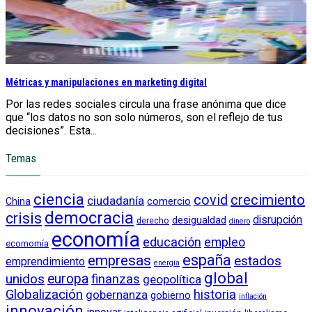
Métricas y manipulaciones en marketing digital
Por las redes sociales circula una frase anónima que dice
que “los datos no son solo números, son el reflejo de tus
decisiones”. Esta...
Temas
ciencia
crecimiento
covid
ciudadanía
China
comercio
democracia
crisis
disrupción
desigualdad
derecho
dinero
economía
educación
empleo
ecomomía
empresas
españa
estados
emprendimiento
energía
global
unidos
europa
finanzas
geopolítica
Globalización
historia
gobernanza
gobierno
inflación
innovación