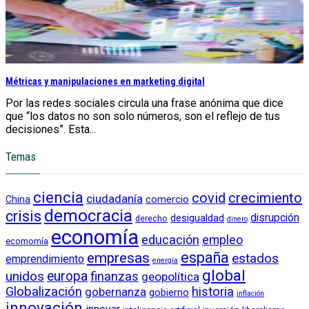
Métricas y manipulaciones en marketing digital
Por las redes sociales circula una frase anónima que dice
que “los datos no son solo números, son el reflejo de tus
decisiones”. Esta...
Temas
ciencia
crecimiento
covid
ciudadanía
China
comercio
democracia
crisis
disrupción
desigualdad
derecho
dinero
economía
educación
empleo
ecomomía
empresas
españa
estados
emprendimiento
energía
global
unidos
europa
finanzas
geopolítica
Globalización
historia
gobernanza
gobierno
inflación
innovación