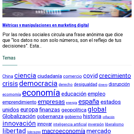
Métricas y manipulaciones en marketing digital
Por las redes sociales circula una frase anónima que dice
que “los datos no son solo números, son el reflejo de tus
decisiones”. Esta...
Temas
ciencia
crecimiento
covid
ciudadanía
China
comercio
democracia
crisis
disrupción
desigualdad
derecho
dinero
economía
educación
empleo
ecomomía
empresas
españa
estados
emprendimiento
energía
global
unidos
europa
finanzas
geopolítica
Globalización
historia
gobernanza
gobierno
inflación
innovación
innovar
inversión
liberalismo
inteligencia artificial
libertad
macroeconomía
mercado
liderazgo