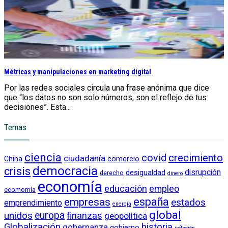
Métricas y manipulaciones en marketing digital
Por las redes sociales circula una frase anónima que dice
que “los datos no son solo números, son el reflejo de tus
decisiones”. Esta...
Temas
ciencia
crecimiento
covid
ciudadanía
China
comercio
democracia
crisis
disrupción
desigualdad
derecho
dinero
economía
educación
empleo
ecomomía
empresas
españa
estados
emprendimiento
energía
global
unidos
europa
finanzas
geopolítica
Globalización
historia
gobernanza
gobierno