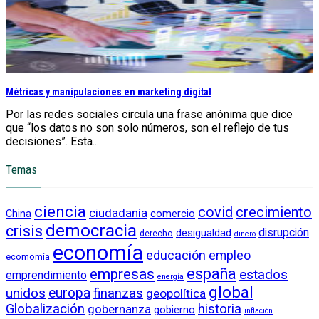
Métricas y manipulaciones en marketing digital
Por las redes sociales circula una frase anónima que dice
que “los datos no son solo números, son el reflejo de tus
decisiones”. Esta...
Temas
ciencia
crecimiento
covid
ciudadanía
China
comercio
democracia
crisis
disrupción
desigualdad
derecho
dinero
economía
educación
empleo
ecomomía
empresas
españa
estados
emprendimiento
energía
global
unidos
europa
finanzas
geopolítica
Globalización
historia
gobernanza
gobierno
inflación