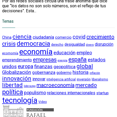
Por las redes sociales circula una frase anónima que dice
que “los datos no son solo números, son el reflejo de tus
decisiones”. Esta...
Temas
ciencia
crecimiento
covid
ciudadanía
China
comercio
democracia
crisis
disrupción
desigualdad
derecho
dinero
economía
educación
empleo
ecomomía
empresas
españa
estados
emprendimiento
energía
global
unidos
europa
finanzas
geopolítica
Globalización
historia
gobernanza
gobierno
inflación
innovación
innovar
inversión
liberalismo
inteligencia artificial
libertad
macroeconomía
mercado
liderazgo
política
populismo
relaciones internacionales
startup
tecnología
Video