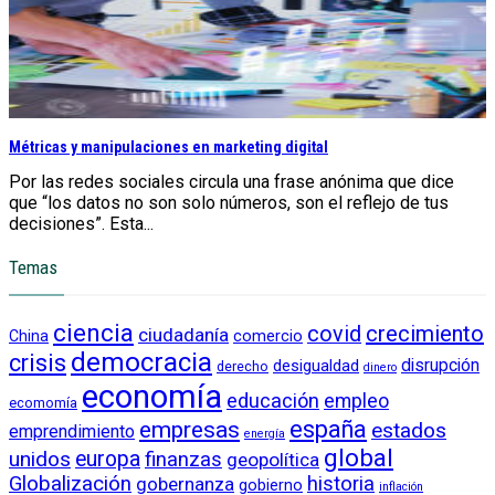
Métricas y manipulaciones en marketing digital
Por las redes sociales circula una frase anónima que dice
que “los datos no son solo números, son el reflejo de tus
decisiones”. Esta...
Temas
ciencia
crecimiento
covid
ciudadanía
China
comercio
democracia
crisis
disrupción
desigualdad
derecho
dinero
economía
educación
empleo
ecomomía
empresas
españa
estados
emprendimiento
energía
global
unidos
europa
finanzas
geopolítica
Globalización
historia
gobernanza
gobierno
inflación