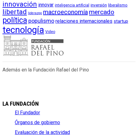
innovación
innovar
inversión
liberalismo
inteligencia artificial
libertad
macroeconomía
mercado
liderazgo
política
populismo
relaciones internacionales
startup
tecnología
Video
Además en la Fundación Rafael del Pino
LA FUNDACIÓN
El Fundador
Órganos de gobierno
Evaluación de la actividad