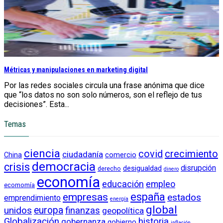
Métricas y manipulaciones en marketing digital
Por las redes sociales circula una frase anónima que dice
que “los datos no son solo números, son el reflejo de tus
decisiones”. Esta...
Temas
ciencia
crecimiento
covid
ciudadanía
China
comercio
democracia
crisis
disrupción
desigualdad
derecho
dinero
economía
educación
empleo
ecomomía
empresas
españa
estados
emprendimiento
energía
global
unidos
europa
finanzas
geopolítica
Globalización
historia
gobernanza
gobierno
inflación