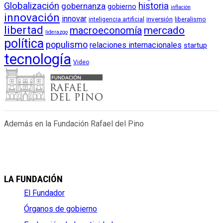
Globalización
historia
gobernanza
gobierno
inflación
innovación
innovar
inversión
liberalismo
inteligencia artificial
libertad
macroeconomía
mercado
liderazgo
política
populismo
relaciones internacionales
startup
tecnología
Video
Además en la Fundación Rafael del Pino
LA FUNDACIÓN
El Fundador
Órganos de gobierno