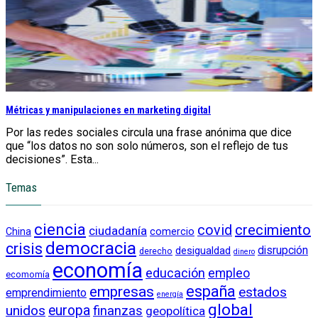
Métricas y manipulaciones en marketing digital
Por las redes sociales circula una frase anónima que dice
que “los datos no son solo números, son el reflejo de tus
decisiones”. Esta...
Temas
ciencia
crecimiento
covid
ciudadanía
China
comercio
democracia
crisis
disrupción
desigualdad
derecho
dinero
economía
educación
empleo
ecomomía
empresas
españa
estados
emprendimiento
energía
global
unidos
europa
finanzas
geopolítica