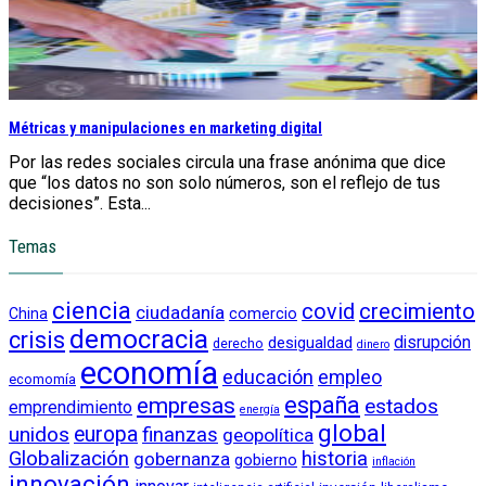
Métricas y manipulaciones en marketing digital
Por las redes sociales circula una frase anónima que dice
que “los datos no son solo números, son el reflejo de tus
decisiones”. Esta...
Temas
ciencia
crecimiento
covid
ciudadanía
China
comercio
democracia
crisis
disrupción
desigualdad
derecho
dinero
economía
educación
empleo
ecomomía
empresas
españa
estados
emprendimiento
energía
global
unidos
europa
finanzas
geopolítica
Globalización
historia
gobernanza
gobierno
inflación
innovación