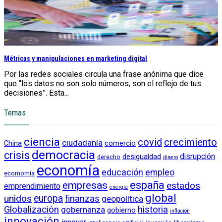
Métricas y manipulaciones en marketing digital
Por las redes sociales circula una frase anónima que dice
que “los datos no son solo números, son el reflejo de tus
decisiones”. Esta...
Temas
ciencia
crecimiento
covid
ciudadanía
China
comercio
democracia
crisis
disrupción
desigualdad
derecho
dinero
economía
educación
empleo
ecomomía
empresas
españa
estados
emprendimiento
energía
global
unidos
europa
finanzas
geopolítica
Globalización
historia
gobernanza
gobierno
inflación
innovación