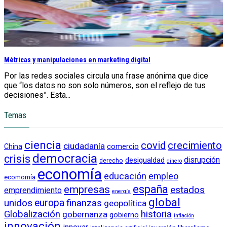
Métricas y manipulaciones en marketing digital
Por las redes sociales circula una frase anónima que dice
que “los datos no son solo números, son el reflejo de tus
decisiones”. Esta...
Temas
ciencia
crecimiento
covid
ciudadanía
China
comercio
democracia
crisis
disrupción
desigualdad
derecho
dinero
economía
educación
empleo
ecomomía
empresas
españa
estados
emprendimiento
energía
global
unidos
europa
finanzas
geopolítica
Globalización
historia
gobernanza
gobierno
inflación
innovación