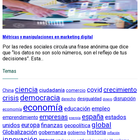
Métricas y manipulaciones en marketing digital
Por las redes sociales circula una frase anónima que dice
que “los datos no son solo números, son el reflejo de tus
decisiones”. Esta...
Temas
ciencia
crecimiento
covid
ciudadanía
China
comercio
democracia
crisis
disrupción
desigualdad
derecho
dinero
economía
educación
empleo
ecomomía
empresas
españa
estados
emprendimiento
energía
global
unidos
europa
finanzas
geopolítica
Globalización
historia
gobernanza
gobierno
inflación
innovación