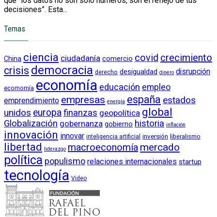
que “los datos no son solo números, son el reflejo de tus
decisiones”. Esta...
Temas
ciencia
crecimiento
covid
ciudadanía
China
comercio
democracia
crisis
disrupción
desigualdad
derecho
dinero
economía
educación
empleo
ecomomía
empresas
españa
estados
emprendimiento
energía
global
unidos
europa
finanzas
geopolítica
Globalización
historia
gobernanza
gobierno
inflación
innovación
innovar
inversión
liberalismo
inteligencia artificial
libertad
macroeconomía
mercado
liderazgo
política
populismo
relaciones internacionales
startup
tecnología
Video