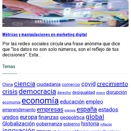
Métricas y manipulaciones en marketing digital
Por las redes sociales circula una frase anónima que dice
que “los datos no son solo números, son el reflejo de tus
decisiones”. Esta...
Temas
ciencia
crecimiento
covid
ciudadanía
China
comercio
democracia
crisis
disrupción
desigualdad
derecho
dinero
economía
educación
empleo
ecomomía
empresas
españa
estados
emprendimiento
energía
global
unidos
europa
finanzas
geopolítica
Globalización
historia
gobernanza
gobierno
inflación
innovación