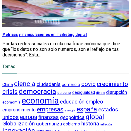
Métricas y manipulaciones en marketing digital
Por las redes sociales circula una frase anónima que dice
que “los datos no son solo números, son el reflejo de tus
decisiones”. Esta...
Temas
ciencia
crecimiento
covid
ciudadanía
China
comercio
democracia
crisis
disrupción
desigualdad
derecho
dinero
economía
educación
empleo
ecomomía
empresas
españa
estados
emprendimiento
energía
global
unidos
europa
finanzas
geopolítica
Globalización
historia
gobernanza
gobierno
inflación
innovación