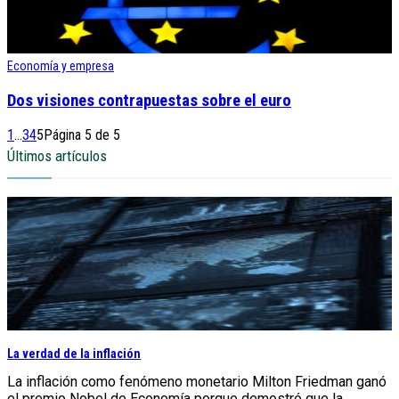
Economía y empresa
Dos visiones contrapuestas sobre el euro
1
...
3
4
5
Página 5 de 5
Últimos artículos
La verdad de la inflación
La inflación como fenómeno monetario Milton Friedman ganó
el premio Nobel de Economía porque demostró que la