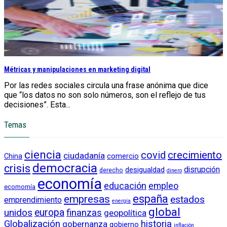
Métricas y manipulaciones en marketing digital
Por las redes sociales circula una frase anónima que dice
que “los datos no son solo números, son el reflejo de tus
decisiones”. Esta...
Temas
ciencia
crecimiento
covid
ciudadanía
China
comercio
democracia
crisis
disrupción
desigualdad
derecho
dinero
economía
educación
empleo
ecomomía
empresas
españa
estados
emprendimiento
energía
global
unidos
europa
finanzas
geopolítica
Globalización
historia
gobernanza
gobierno
inflación