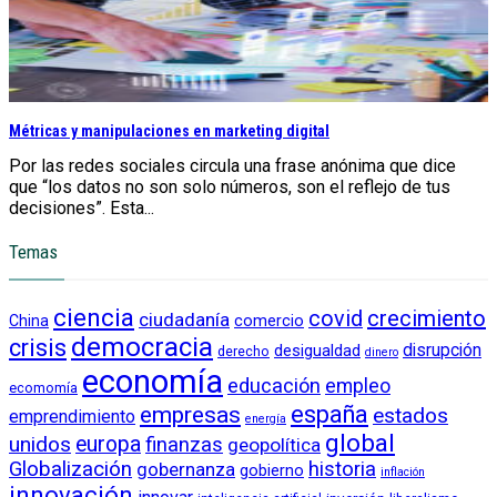
Métricas y manipulaciones en marketing digital
Por las redes sociales circula una frase anónima que dice
que “los datos no son solo números, son el reflejo de tus
decisiones”. Esta...
Temas
ciencia
crecimiento
covid
ciudadanía
China
comercio
democracia
crisis
disrupción
desigualdad
derecho
dinero
economía
educación
empleo
ecomomía
empresas
españa
estados
emprendimiento
energía
global
unidos
europa
finanzas
geopolítica
Globalización
historia
gobernanza
gobierno
inflación
innovación