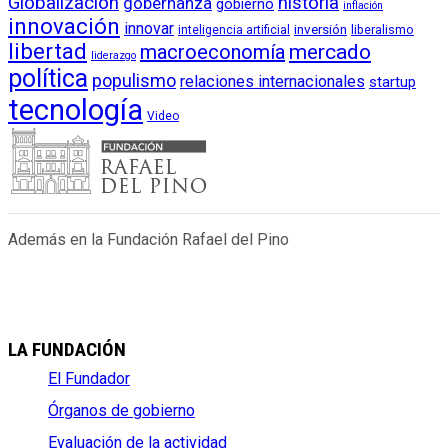
Globalización
historia
gobernanza
gobierno
inflación
innovación
innovar
inversión
liberalismo
inteligencia artificial
libertad
macroeconomía
mercado
liderazgo
política
populismo
relaciones internacionales
startup
tecnología
Video
Además en la Fundación Rafael del Pino
LA FUNDACIÓN
El Fundador
Órganos de gobierno
Evaluación de la actividad