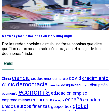
Métricas y manipulaciones en marketing digital
Por las redes sociales circula una frase anónima que dice
que “los datos no son solo números, son el reflejo de tus
decisiones”. Esta...
Temas
ciencia
crecimiento
covid
ciudadanía
China
comercio
democracia
crisis
disrupción
desigualdad
derecho
dinero
economía
educación
empleo
ecomomía
empresas
españa
estados
emprendimiento
energía
global
unidos
europa
finanzas
geopolítica