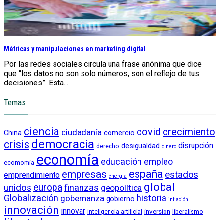
Métricas y manipulaciones en marketing digital
Por las redes sociales circula una frase anónima que dice
que “los datos no son solo números, son el reflejo de tus
decisiones”. Esta...
Temas
ciencia
crecimiento
covid
ciudadanía
China
comercio
democracia
crisis
disrupción
desigualdad
derecho
dinero
economía
educación
empleo
ecomomía
empresas
españa
estados
emprendimiento
energía
global
unidos
europa
finanzas
geopolítica
Globalización
historia
gobernanza
gobierno
inflación
innovación
innovar
inversión
liberalismo
inteligencia artificial