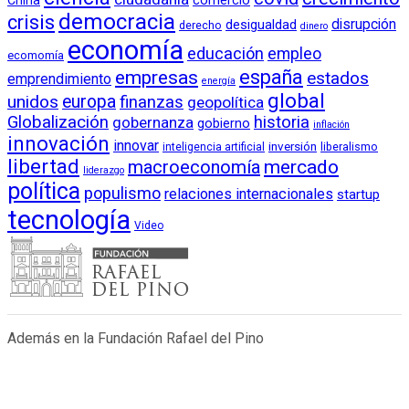
comercio
democracia
crisis
disrupción
desigualdad
derecho
dinero
economía
educación
empleo
ecomomía
empresas
españa
estados
emprendimiento
energía
global
unidos
europa
finanzas
geopolítica
Globalización
historia
gobernanza
gobierno
inflación
innovación
innovar
inversión
liberalismo
inteligencia artificial
libertad
macroeconomía
mercado
liderazgo
política
populismo
relaciones internacionales
startup
tecnología
Video
Además en la Fundación Rafael del Pino