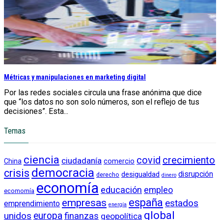
Métricas y manipulaciones en marketing digital
Por las redes sociales circula una frase anónima que dice
que “los datos no son solo números, son el reflejo de tus
decisiones”. Esta...
Temas
ciencia
crecimiento
covid
ciudadanía
China
comercio
democracia
crisis
disrupción
desigualdad
derecho
dinero
economía
educación
empleo
ecomomía
empresas
españa
estados
emprendimiento
energía
global
unidos
europa
finanzas
geopolítica