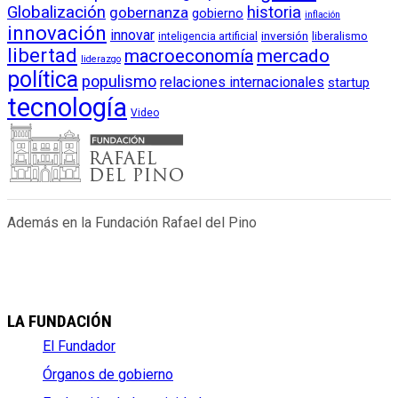
Globalización
historia
gobernanza
gobierno
inflación
innovación
innovar
inversión
liberalismo
inteligencia artificial
libertad
macroeconomía
mercado
liderazgo
política
populismo
relaciones internacionales
startup
tecnología
Video
Además en la Fundación Rafael del Pino
LA FUNDACIÓN
El Fundador
Órganos de gobierno