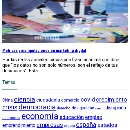
Métricas y manipulaciones en marketing digital
Por las redes sociales circula una frase anónima que dice
que “los datos no son solo números, son el reflejo de tus
decisiones”. Esta...
Temas
ciencia
crecimiento
covid
ciudadanía
China
comercio
democracia
crisis
disrupción
desigualdad
derecho
dinero
economía
educación
empleo
ecomomía
empresas
españa
estados
emprendimiento
energía