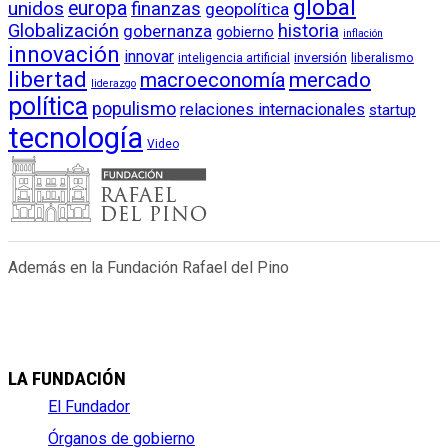
global
unidos
europa
finanzas
geopolítica
Globalización
historia
gobernanza
gobierno
inflación
innovación
innovar
inversión
liberalismo
inteligencia artificial
libertad
macroeconomía
mercado
liderazgo
política
populismo
relaciones internacionales
startup
tecnología
Video
Además en la Fundación Rafael del Pino
LA FUNDACIÓN
El Fundador
Órganos de gobierno