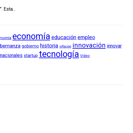
 Esta...
economía
educación
empleo
momía
innovación
historia
bernanza
innovar
gobierno
inflación
tecnología
rnacionales
startup
Video