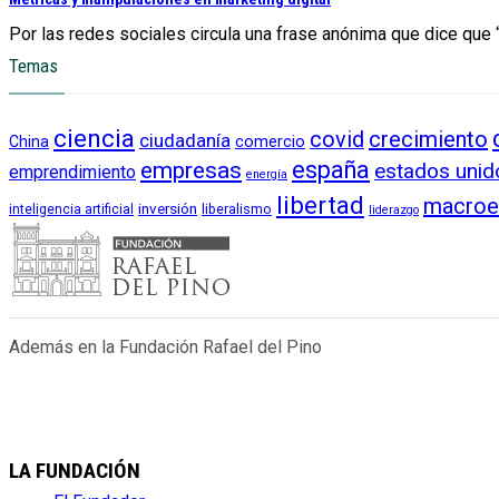
Por las redes sociales circula una frase anónima que dice que “
Temas
ciencia
crecimiento
covid
ciudadanía
China
comercio
empresas
españa
estados unid
emprendimiento
energía
libertad
macroe
inversión
liberalismo
inteligencia artificial
liderazgo
Además en la Fundación Rafael del Pino
LA FUNDACIÓN