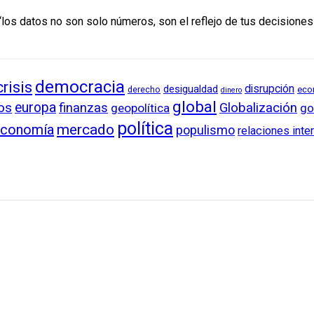
los datos no son solo números, son el reflejo de tus decisiones”.
democracia
crisis
disrupción
desigualdad
derecho
eco
dinero
global
os
europa
finanzas
Globalización
geopolítica
go
política
conomía
mercado
populismo
relaciones inte