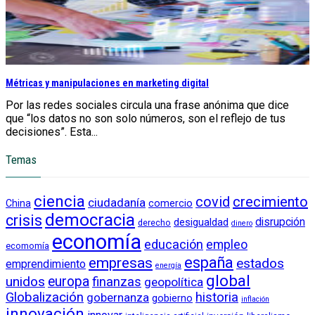
Métricas y manipulaciones en marketing digital
Por las redes sociales circula una frase anónima que dice
que “los datos no son solo números, son el reflejo de tus
decisiones”. Esta...
Temas
ciencia
crecimiento
covid
ciudadanía
China
comercio
democracia
crisis
disrupción
desigualdad
derecho
dinero
economía
educación
empleo
ecomomía
empresas
españa
estados
emprendimiento
energía
global
unidos
europa
finanzas
geopolítica
Globalización
historia
gobernanza
gobierno
inflación
innovación