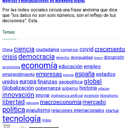
Métricas y manipulaciones en marketing digital
Por las redes sociales circula una frase anónima que dice
que “los datos no son solo números, son el reflejo de tus
decisiones”. Esta...
Temas
ciencia
crecimiento
covid
ciudadanía
China
comercio
democracia
crisis
disrupción
desigualdad
derecho
dinero
economía
educación
empleo
ecomomía
empresas
españa
estados
emprendimiento
energía
global
unidos
europa
finanzas
geopolítica
Globalización
historia
gobernanza
gobierno
inflación
innovación
innovar
inversión
liberalismo
inteligencia artificial
libertad
macroeconomía
mercado
liderazgo
política
populismo
relaciones internacionales
startup
tecnología
Video