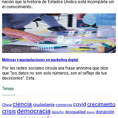
nación que la historia de Estados Unidos está incompleta sin
el conocimiento...
Métricas y manipulaciones en marketing digital
Por las redes sociales circula una frase anónima que dice
que “los datos no son solo números, son el reflejo de tus
decisiones”. Esta...
Temas
ciencia
crecimiento
covid
ciudadanía
China
comercio
democracia
crisis
disrupción
desigualdad
derecho
dinero