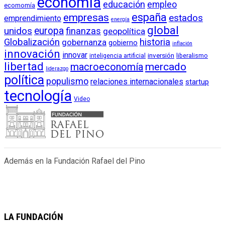
economía
educación
empleo
ecomomía
empresas
españa
estados
emprendimiento
energía
global
unidos
europa
finanzas
geopolítica
Globalización
historia
gobernanza
gobierno
inflación
innovación
innovar
inversión
liberalismo
inteligencia artificial
libertad
macroeconomía
mercado
liderazgo
política
populismo
relaciones internacionales
startup
tecnología
Video
Además en la Fundación Rafael del Pino
LA FUNDACIÓN