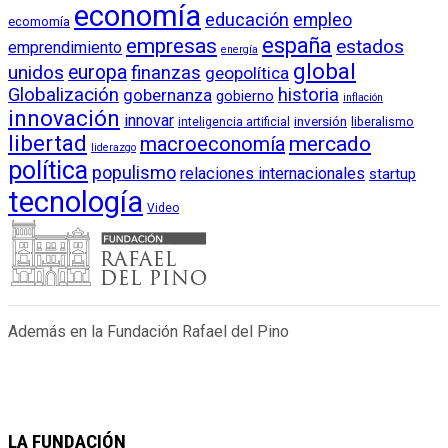
economía
educación
empleo
ecomomía
empresas
españa
estados
emprendimiento
energía
global
unidos
europa
finanzas
geopolítica
Globalización
historia
gobernanza
gobierno
inflación
innovación
innovar
inversión
liberalismo
inteligencia artificial
libertad
macroeconomía
mercado
liderazgo
política
populismo
relaciones internacionales
startup
tecnología
Video
Además en la Fundación Rafael del Pino
LA FUNDACIÓN