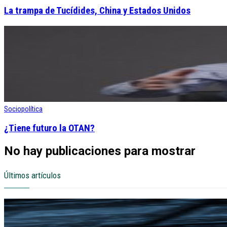
La trampa de Tucídides, China y Estados Unidos
Sociopolítica
¿Tiene futuro la OTAN?
No hay publicaciones para mostrar
Últimos artículos