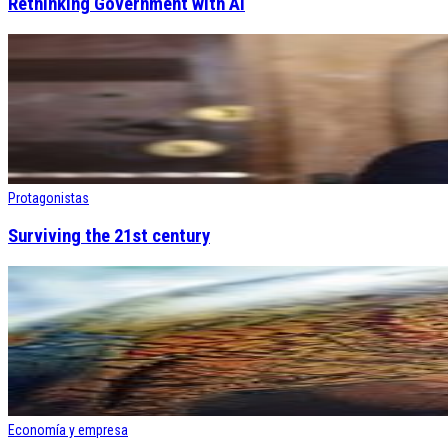
Rethinking Government with AI
Protagonistas
Surviving the 21st century
Economía y empresa