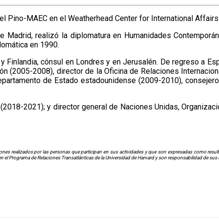
el Pino-MAEC en el Weatherhead Center for International Affairs
de Madrid, realizó la diplomatura en Humanidades Contemporá
lomática en 1990.​
 Finlandia, cónsul en Londres y en Jerusalén. De regreso a Esp
 (2005-2008), director de la Oficina de Relaciones Internacion
 Departamento de Estado estadounidense (2009-2010), consejer
 (2018-2021)​; y director general de Naciones Unidas, Organiza
nes realizados por las personas que participan en sus actividades y que son expresadas como resultad
 el Programa de Relaciones Transatlánticas de la Universidad de Harvard y son responsabilidad de sus 