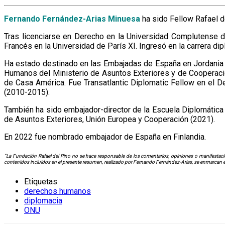
Fernando Fernández-Arias Minuesa
ha sido Fellow Rafael d
Tras licenciarse en Derecho en la Universidad Complutense 
Francés en la Universidad de París XI. Ingresó en la carrera dip
Ha estado destinado en las Embajadas de España en Jordania y
Humanos del Ministerio de Asuntos Exteriores y de Cooperación
de Casa América. Fue Transatlantic Diplomatic Fellow en el
(2010-2015).
También ha sido embajador-director de la Escuela Diplomática
de Asuntos Exteriores, Unión Europea y Cooperación (2021).
En 2022 fue nombrado embajador de España en Finlandia.
“La Fundación Rafael del Pino no se hace responsable de los comentarios, opiniones o manifestacio
contenidos incluidos en el presente resumen, realizado por Fernando Fernández-Arias, se enmarcan en
Etiquetas
derechos humanos
diplomacia
ONU