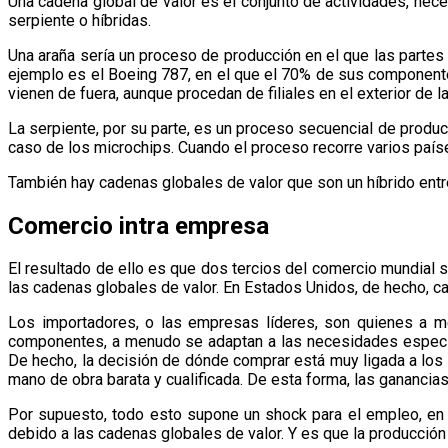
Una cadena global de valor es el conjunto de actividades, neces
serpiente o híbridas.
Una araña sería un proceso de producción en el que las partes 
ejemplo es el Boeing 787, en el que el 70% de sus component
vienen de fuera, aunque procedan de filiales en el exterior de 
La serpiente, por su parte, es un proceso secuencial de producc
caso de los microchips. Cuando el proceso recorre varios país
También hay cadenas globales de valor que son un híbrido entre 
Comercio intra empresa
El resultado de ello es que dos tercios del comercio mundial 
las cadenas globales de valor. En Estados Unidos, de hecho, c
Los importadores, o las empresas líderes, son quienes a me
componentes, a menudo se adaptan a las necesidades específi
De hecho, la decisión de dónde comprar está muy ligada a los 
mano de obra barata y cualificada. De esta forma, las ganancia
Por supuesto, todo esto supone un shock para el empleo, en 
debido a las cadenas globales de valor. Y es que la producción