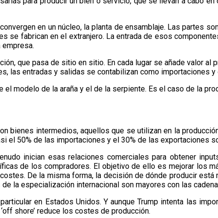
arias para producir un bien o servicio, que se llevan a cabo en d
convergen en un núcleo, la planta de ensamblaje. Las partes son l
es se fabrican en el extranjero. La entrada de esos componen
la empresa.
ión, que pasa de sitio en sitio. En cada lugar se añade valor al 
es, las entradas y salidas se contabilizan como importaciones y
el modelo de la araña y el de la serpiente. Es el caso de la pro
son bienes intermedios, aquellos que se utilizan en la producci
asi el 50% de las importaciones y el 30% de las exportaciones s
nudo inician esas relaciones comerciales para obtener inputs
cas de los compradores. El objetivo de ello es mejorar los má
costes. De la misma forma, la decisión de dónde producir está 
s de la especialización internacional son mayores con las cadena
particular en Estados Unidos. Y aunque Trump intenta las imp
 ‘off shore’ reduce los costes de producción.