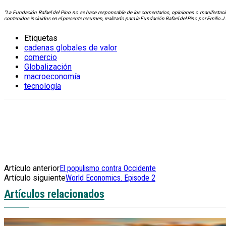
“La Fundación Rafael del Pino no se hace responsable de los comentarios, opiniones o manifestacio
contenidos incluidos en el presente resumen, realizado para la Fundación Rafael del Pino por Emilio J
Etiquetas
cadenas globales de valor
comercio
Globalización
macroeconomía
tecnología
Artículo anterior
El populismo contra Occidente
Artículo siguiente
World Economics. Episode 2
Artículos relacionados