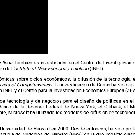
ollege
. También es investigador en el Centro de Investigación 
ro del
Institute of New Economic Thinking
(INET).
nómicas sobre ciclos económicos, la difusión de la tecnología, 
ivers of Competitiveness
. La investigación de Comin ha sido ap
ión INET y el Centro para la Investigación Económica Europea (ZE
 tecnología y de negocios para el diseño de políticas en el 
anco de la Reserva Federal de Nueva York, el Citibank, el Min
te, Microsoft ha utilizado los modelos de difusión de tecnolog
 Universidad de Harvard en 2000. Desde entonces, ha sido pro
 Escuela de Negocios de Harvard (HBS), en la que impartió cla